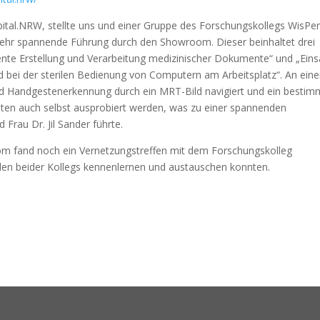
ospital.NRW, stellte uns und einer Gruppe des Forschungskollegs WisP
sehr spannende Führung durch den Showroom. Dieser beinhaltet drei
ente Erstellung und Verarbeitung medizinischer Dokumente“ und „Eins
 bei der sterilen Bedienung von Computern am Arbeitsplatz“.
An eine
und Handgestenerkennung durch ein MRT-Bild navigiert und ein bestim
ten auch selbst ausprobiert werden, was zu einer spannenden
rau Dr. Jil Sander führte.
m fand noch ein Vernetzungstreffen mit dem Forschungskolleg
den beider Kollegs kennenlernen und austauschen konnten.