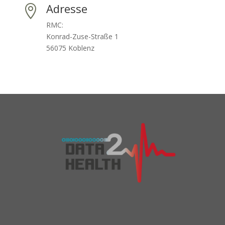
Adresse

RMC: ‌
‌Konrad-Zuse-Straße 1
‌‌56075 Koblenz ‌